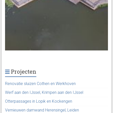
Projecten
Renovatie sluizen Cothen en Werkhoven
Werf aan den IJssel, Krimpen aan den IJssel
Otterpassages in Lopik en Kockengen
Vernieuwen damwand Herensingel, Leiden