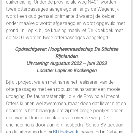
duikerleiding. Onder de provinciale weg N401 worden
twee otterpassages aangelegd en langs de Wagendijk
wordt een oud gemaal ontmanteld waarbij de kelder
onder maaiveld wordt afgezaagd en wordt opgevuld met
grond. In Lopik, bij de kruising maalvliet De Koekoek met
de N210, worden twee otterpassages aangelegd.
Opdrachtgever: Hoogheemraadschap De Stichtse
Rijnlanden
Uitvoering: Augustus 2022 – juni 2023
Locatie: Lopik en Kockengen
Bij dit project waren met name het realiseren van de
otterpassages met een robuust faunaraster een mooie
uitdaging. De faunaraster zijn i.o.v. de Provincie Utrecht.
Otters kunnen wel zwemmen, maar doen dat liever niet en
daarom is het belangrijk dat zij met droge pootjes onder
een viaduct kunnen in plaats van over de weg. De
engineering is door aannemingsbedrijf Schep BV gedaan
en de uitvoering lag bij
BD Hekwerk
, gevestigd in Cabauw.