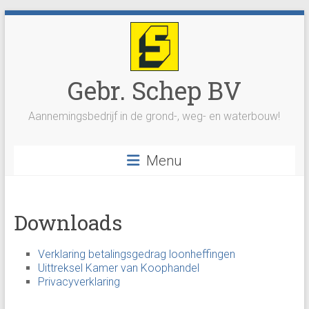
Ga
naar
inhoud
Gebr. Schep BV
Aannemingsbedrijf in de grond-, weg- en waterbouw!
Menu
Downloads
Verklaring betalingsgedrag loonheffingen
Uittreksel Kamer van Koophandel
Privacyverklaring